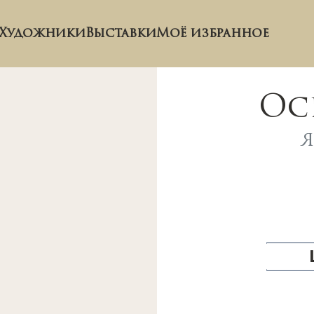
Художники
Выставки
Моё избранное
Ос
Я