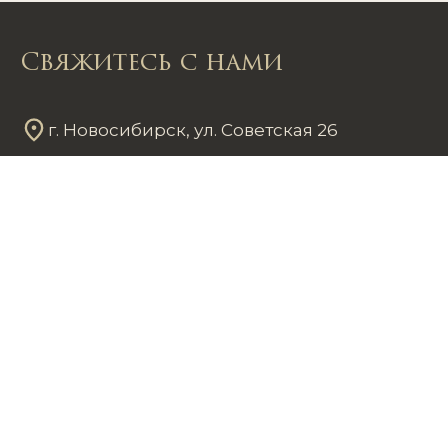
Свяжитесь с нами
г. Новосибирск, ул. Советская 26
Пн - Пт
12
00
- 20
00
Сб - Вс
12
00
- 18
00
+7 953 861 59 37
chastnayakollekciya@mail.ru