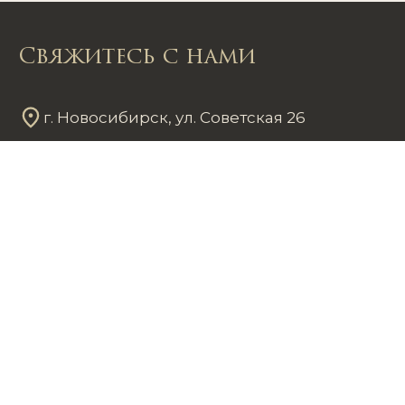
Свяжитесь с нами
г. Новосибирск, ул. Советская 26
Пн - Пт
12
00
- 20
00
Сб - Вс
12
00
- 18
00
+7 953 861 59 37
chastnayakollekciya@mail.ru