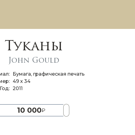
Туканы
John Gould
иал
Бумага, графическая печать
мер
49 x 34
Год
2011
10 000