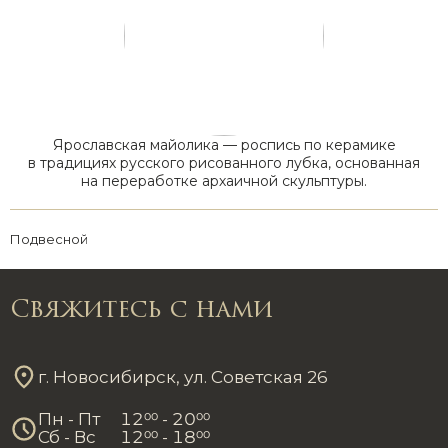
Ярославская майолика — роспись по керамике
в традициях русского рисованного лубка, основанная
на переработке архаичной скульптуры.
Подвесной
Свяжитесь с нами
г. Новосибирск, ул. Советская 26
Пн - Пт
12
00
- 20
00
Сб - Вс
12
00
- 18
00